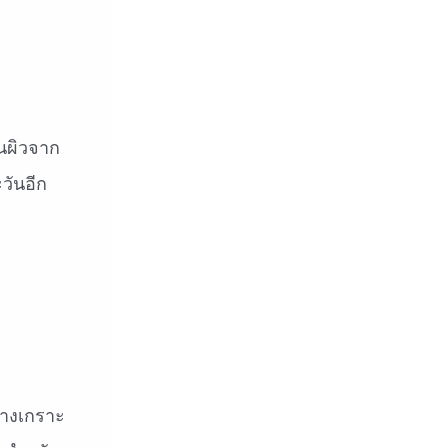
นผิวจาก
วันอีก
้างเกราะ