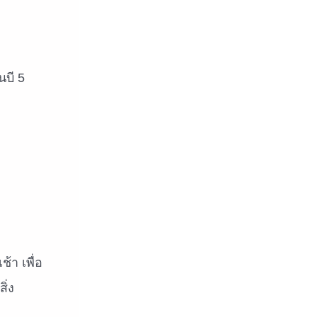
นบี 5
้า เพื่อ
ิ่ง