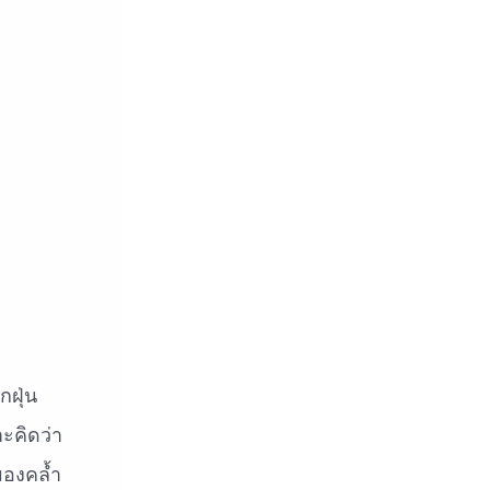
ฝุ่น
ะคิดว่า
มองคล้ำ