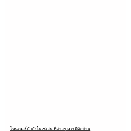
โทนเนอร์ตัวดังในเซเว่น ที่สาวๆ ควรมีติดบ้าน