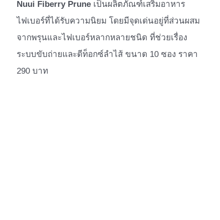
Nuui Fiberry Prune
เป็นผลิตภัณฑ์เสริมอาหาร
ไฟเบอร์ที่ได้รับความนิยม โดยมีจุดเด่นอยู่ที่ส่วนผสม
จากพรุนและไฟเบอร์หลากหลายชนิด ที่ช่วยเรื่อง
ระบบขับถ่ายและดีท็อกซ์ลำไส้ ขนาด 10 ซอง ราคา
290 บาท