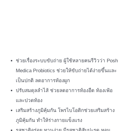
ช่วยเรื่องระบบขับถ่าย ผู้ใช้หลายคนรีวิวว่า Posh
Medica Probiotics ช่วยให้ขับถ่ายได้ง่ายขึ้นและ
เป็นปกติ ลดอาการท้องผูก
ปรับสมดุลลำไส้ ช่วยลดอาการท้องอืด ท้องเฟ้อ
และปวดท้อง
เสริมสร้างภูมิคุ้มกัน โพรไบโอติกช่วยเสริมสร้าง
ภูมิคุ้มกัน ทำให้ร่างกายแข็งแรง
รสชาติอร่อย ทานง่าย มีรสชาติสับปะรด หอม