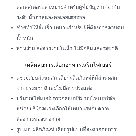
คอเลสเตอรอล เหมาะสำหรับผู้ที่มีปัญหาเกี่ยวกับ
ระดับน้ำตาลและคอเลสเตอรอล
ช่วยทำให้อิ่มเร็ว เหมาะสำหรับผู้ที่ต้องการควบคุม
น้ำหนัก
ทานง่าย ละลายง่ายในน้ำ ไม่มีกลิ่นและรสชาติ
เคล็ดลับการเลือกอาหารเสริมไฟเบอร์
ตรวจสอบส่วนผสม เลือกผลิตภัณฑ์ที่มีส่วนผสม
จากธรรมชาติและไม่มีสารปรุงแต่ง
ปริมาณไฟเบอร์ ตรวจสอบปริมาณไฟเบอร์ต่อ
หน่วยบริโภคและเลือกให้เหมาะสมกับความ
ต้องการของร่างกาย
รูปแบบผลิตภัณฑ์ เลือกรูปแบบที่สะดวกต่อการ