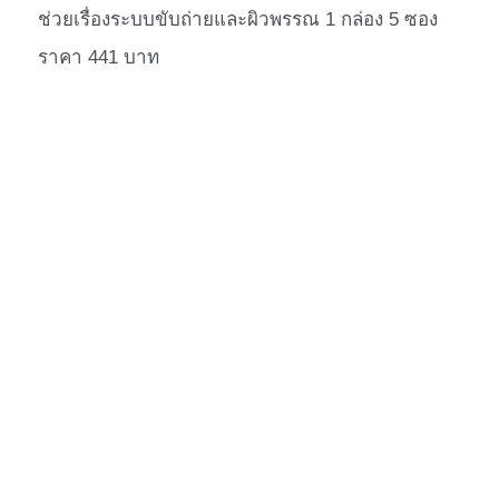
ช่วยเรื่องระบบขับถ่ายและผิวพรรณ 1 กล่อง 5 ซอง
ราคา 441 บาท