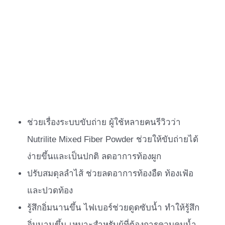
ช่วยเรื่องระบบขับถ่าย ผู้ใช้หลายคนรีวิวว่า
Nutrilite Mixed Fiber Powder ช่วยให้ขับถ่ายได้
ง่ายขึ้นและเป็นปกติ ลดอาการท้องผูก
ปรับสมดุลลำไส้ ช่วยลดอาการท้องอืด ท้องเฟ้อ
และปวดท้อง
รู้สึกอิ่มนานขึ้น ไฟเบอร์ช่วยดูดซับน้ำ ทำให้รู้สึก
อิ่มนานขึ้น เหมาะสำหรับผู้ที่ต้องการควบคุมน้ำ