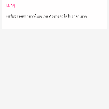
เซรั่มบำรุงหน้าขาวในเซเว่น ตัวช่วยผิวใสในราคาเบาๆ