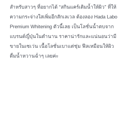
สำหรับสาวๆ ที่อยากได้ “สกินแคร์เติมน้ำให้ผิว” ที่ให้
ความกระจ่างใสเพิ่มอีกสักเลเวล ต้องลอง Hada Labo
Premium Whitening ตัวนี้เลย เป็นโลชั่นน้ำตบจาก
แบรนด์ญี่ปุ่นในตำนาน ราคาน่ารักและแน่นอนว่ามี
ขายในเซเว่น เนื้อโลชั่นเบาแต่ชุ่ม ฟีลเหมือนให้ผิว
ดื่มน้ำหวานฉ่ำๆ เลยค่ะ