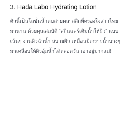
3. Hada Labo Hydrating Lotion
ตัวนี้เป็นโลชั่นน้ำตบสายคลาสสิกที่ครองใจสาวไทย
มานาน ด้วยคุณสมบัติ “สกินแคร์เติมน้ำให้ผิว” แบบ
เน้นๆ งานผิวฉ่ำน้ำ สบายผิว เหมือนมีเกราะน้ำบางๆ
มาเคลือบให้ผิวอุ้มน้ำได้ตลอดวัน เอาอยู่มากแม่!